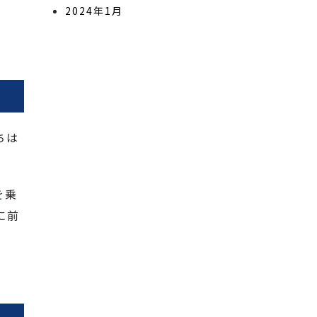
2024年1月
ちは
を乗
に前