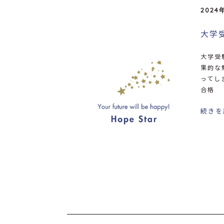
2024
大学
大学受
果的な
ってし
合格
続きを