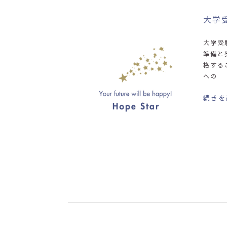
大学
大学受
準備と
格する
への
続きを