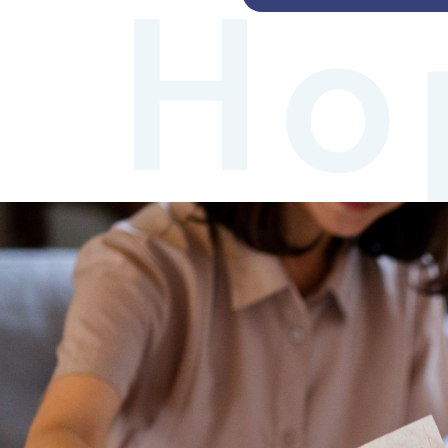
ジ
送
り