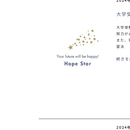
2024
大学
大学受
努力が
また、
習法
続きを
2024