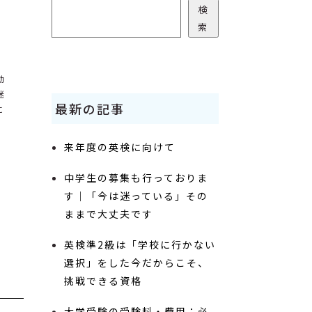
検索
検
索
効
迷
最新の記事
に
来年度の英検に向けて
中学生の募集も行っておりま
す｜「今は迷っている」その
ままで大丈夫です
英検準2級は「学校に行かない
選択」をした今だからこそ、
挑戦できる資格
大学受験の受験料・費用：必