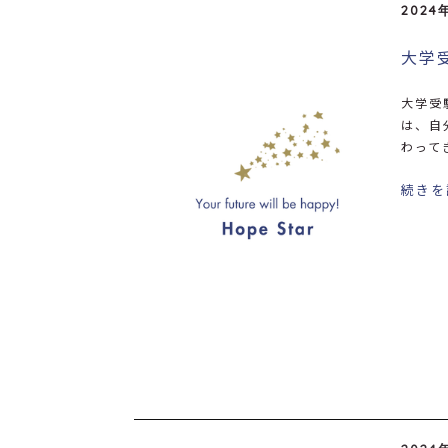
2024
大学
大学受
は、自
わって
続きを